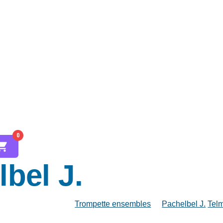
0
bel J.
Trompette ensembles
Pachelbel J.
Tel