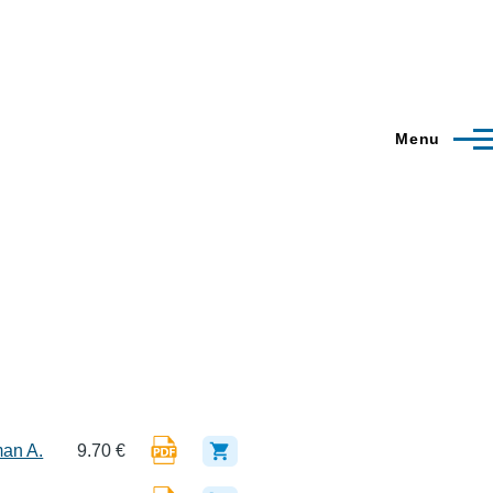
Menu
man A.
9.70 €