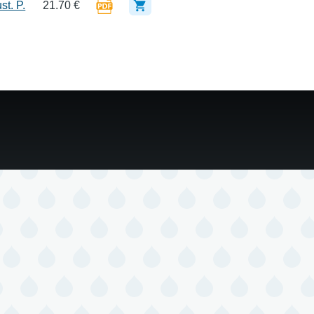
st. P.
21.70 €