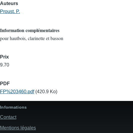
Auteurs
Proust. P.
Information complémentaires
pour hautbois, clarinette et basson
Prix
9.70
PDF
FP%203460.pdf
(420.9 Ko)
Informations
Contact
Mentions légales