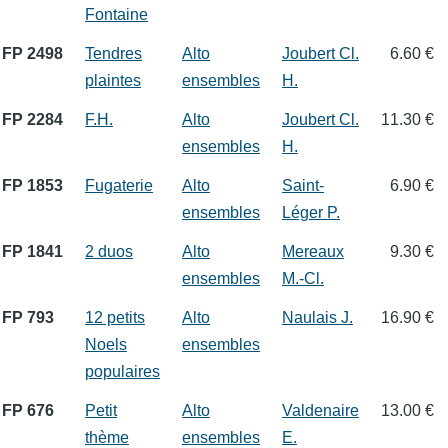
Fontaine
FP 2498
Tendres
Alto
Joubert Cl.
6.60 €
plaintes
ensembles
H.
FP 2284
F.H.
Alto
Joubert Cl.
11.30 €
ensembles
H.
FP 1853
Fugaterie
Alto
Saint-
6.90 €
ensembles
Léger P.
FP 1841
2 duos
Alto
Mereaux
9.30 €
ensembles
M.-Cl.
FP 793
12 petits
Alto
Naulais J.
16.90 €
Noels
ensembles
populaires
FP 676
Petit
Alto
Valdenaire
13.00 €
thème
ensembles
E.