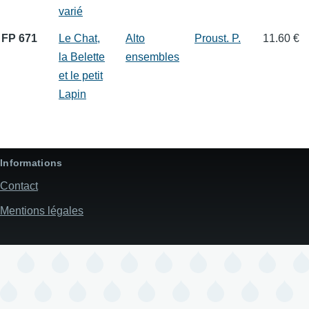
varié
FP 671
Le Chat,
Alto
Proust. P.
11.60 €
la Belette
ensembles
et le petit
Lapin
Informations
Contact
Mentions légales