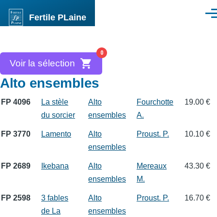
Aller au contenu principal
Fertile PLaine
Men
0
Voir la sélection
Alto ensembles
FP 4096
La stèle
Alto
Fourchotte
19.00 €
du sorcier
ensembles
A.
FP 3770
Lamento
Alto
Proust. P.
10.10 €
ensembles
FP 2689
Ikebana
Alto
Mereaux
43.30 €
ensembles
M.
FP 2598
3 fables
Alto
Proust. P.
16.70 €
de La
ensembles