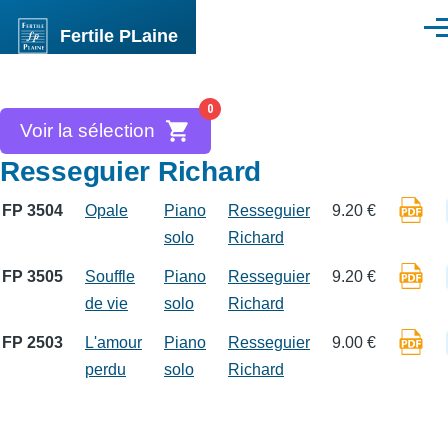
Aller au contenu principal
Fertile PLaine
Men
0
Voir la sélection
Resseguier Richard
FP 3504
Opale
Piano
Resseguier
9.20 €
solo
Richard
FP 3505
Souffle
Piano
Resseguier
9.20 €
de vie
solo
Richard
FP 2503
L'amour
Piano
Resseguier
9.00 €
perdu
solo
Richard