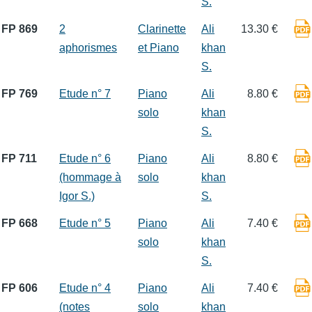
S.
FP 869
2
Clarinette
Ali
13.30 €
aphorismes
et Piano
khan
S.
FP 769
Etude n° 7
Piano
Ali
8.80 €
solo
khan
S.
FP 711
Etude n° 6
Piano
Ali
8.80 €
(hommage à
solo
khan
Igor S.)
S.
FP 668
Etude n° 5
Piano
Ali
7.40 €
solo
khan
S.
FP 606
Etude n° 4
Piano
Ali
7.40 €
(notes
solo
khan