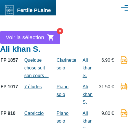
Aller au contenu principal
Fertile PLaine
Men
0
Voir la sélection
Ali khan S.
FP 1857
Quelque
Clarinette
Ali
6.90 €
chose suit
solo
khan
son cours ...
S.
FP 1017
7 études
Piano
Ali
31.50 €
solo
khan
S.
FP 910
Capriccio
Piano
Ali
9.80 €
solo
khan