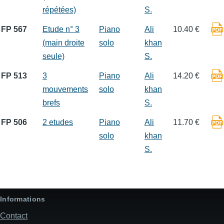
répétées)
S.
FP 567
Etude n° 3
Piano
Ali
10.40 €
(main droite
solo
khan
seule)
S.
FP 513
3
Piano
Ali
14.20 €
mouvements
solo
khan
brefs
S.
FP 506
2 etudes
Piano
Ali
11.70 €
solo
khan
S.
Informations
Contact