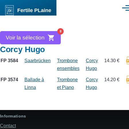
Aller au contenu principal
Fertile PLaine
Men
0
Voir la sélection
Corcy Hugo
FP 3584
Saarbrücken
Trombone
Corcy
14.30 €
ensembles
Hugo
FP 3574
Ballade à
Trombone
Corcy
14.20 €
Linna
et Piano
Hugo
Informations
Contact