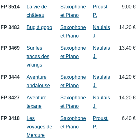
FP 3514
La vie de
Saxophone
Proust.
9.00 €
château
et Piano
P.
FP 3483
Bug à gogo
Saxophone
Naulais
14.20 €
et Piano
J.
FP 3469
Sur les
Saxophone
Naulais
13.40 €
traces des
et Piano
J.
vikings
FP 3444
Aventure
Saxophone
Naulais
14.20 €
andalouse
et Piano
J.
FP 3427
Aventure
Saxophone
Naulais
14.20 €
texane
et Piano
J.
FP 3418
Les
Saxophone
Proust.
6.40 €
voyages de
et Piano
P.
Mercure