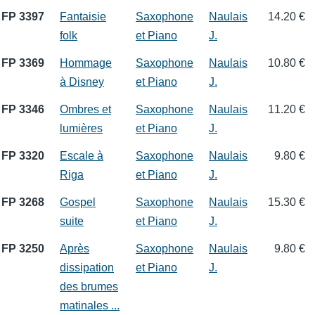
FP 3397
Fantaisie
Saxophone
Naulais
14.20 €
folk
et Piano
J.
FP 3369
Hommage
Saxophone
Naulais
10.80 €
à Disney
et Piano
J.
FP 3346
Ombres et
Saxophone
Naulais
11.20 €
lumières
et Piano
J.
FP 3320
Escale à
Saxophone
Naulais
9.80 €
Riga
et Piano
J.
FP 3268
Gospel
Saxophone
Naulais
15.30 €
suite
et Piano
J.
FP 3250
Après
Saxophone
Naulais
9.80 €
dissipation
et Piano
J.
des brumes
matinales ...