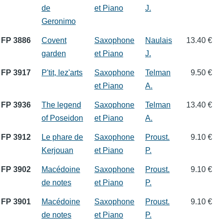
de
et Piano
J.
Geronimo
FP 3886
Covent
Saxophone
Naulais
13.40 €
garden
et Piano
J.
FP 3917
P'tit, lez'arts
Saxophone
Telman
9.50 €
et Piano
A.
FP 3936
The legend
Saxophone
Telman
13.40 €
of Poseidon
et Piano
A.
FP 3912
Le phare de
Saxophone
Proust.
9.10 €
Kerjouan
et Piano
P.
FP 3902
Macédoine
Saxophone
Proust.
9.10 €
de notes
et Piano
P.
FP 3901
Macédoine
Saxophone
Proust.
9.10 €
de notes
et Piano
P.