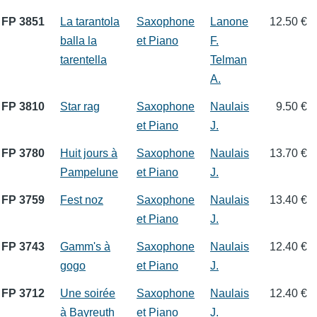
FP 3851
La tarantola
Saxophone
Lanone
12.50 €
balla la
et Piano
F.
tarentella
Telman
A.
FP 3810
Star rag
Saxophone
Naulais
9.50 €
et Piano
J.
FP 3780
Huit jours à
Saxophone
Naulais
13.70 €
Pampelune
et Piano
J.
FP 3759
Fest noz
Saxophone
Naulais
13.40 €
et Piano
J.
FP 3743
Gamm's à
Saxophone
Naulais
12.40 €
gogo
et Piano
J.
FP 3712
Une soirée
Saxophone
Naulais
12.40 €
à Bayreuth
et Piano
J.