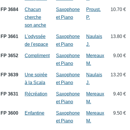
FP 3684
Chacun
Saxophone
Proust.
10.70 €
cherche
et Piano
P.
son anche
FP 3661
L'odyssée
Saxophone
Naulais
13.80 €
de l'espace
et Piano
J.
FP 3652
Compliment
Saxophone
Mereaux
9.00 €
et Piano
M.
FP 3639
Une soirée
Saxophone
Naulais
13.20 €
à la Scala
et Piano
J.
FP 3631
Récréation
Saxophone
Mereaux
9.40 €
et Piano
M.
FP 3600
Enfantine
Saxophone
Mereaux
9.50 €
et Piano
M.