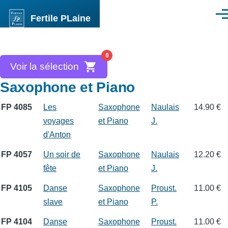
Aller au contenu principal
Fertile PLaine
Men
0
Voir la sélection
Saxophone et Piano
FP 4085
Les
Saxophone
Naulais
14.90 €
voyages
et Piano
J.
d'Anton
FP 4057
Un soir de
Saxophone
Naulais
12.20 €
fête
et Piano
J.
FP 4105
Danse
Saxophone
Proust.
11.00 €
slave
et Piano
P.
FP 4104
Danse
Saxophone
Proust.
11.00 €