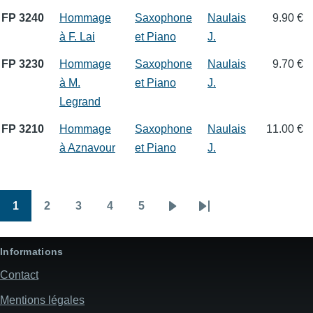
FP 3240
Hommage
Saxophone
Naulais
9.90 €
à F. Lai
et Piano
J.
FP 3230
Hommage
Saxophone
Naulais
9.70 €
à M.
et Piano
J.
Legrand
FP 3210
Hommage
Saxophone
Naulais
11.00 €
à Aznavour
et Piano
J.
1
2
3
4
5
Pagination
Page
Page
Page
Page
Page
Page
Dernière
suivante
page
Informations
Contact
Mentions légales