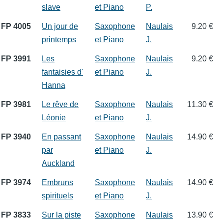
slave
et Piano
P.
FP 4005
Un jour de
Saxophone
Naulais
9.20 €
printemps
et Piano
J.
FP 3991
Les
Saxophone
Naulais
9.20 €
fantaisies d'
et Piano
J.
Hanna
FP 3981
Le rêve de
Saxophone
Naulais
11.30 €
Léonie
et Piano
J.
FP 3940
En passant
Saxophone
Naulais
14.90 €
par
et Piano
J.
Auckland
FP 3974
Embruns
Saxophone
Naulais
14.90 €
spirituels
et Piano
J.
FP 3833
Sur la piste
Saxophone
Naulais
13.90 €