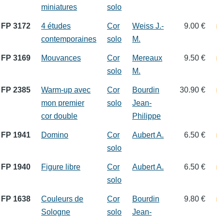
miniatures
solo
FP 3172
4 études
Cor
Weiss J.-
9.00 €
contemporaines
solo
M.
FP 3169
Mouvances
Cor
Mereaux
9.50 €
solo
M.
FP 2385
Warm-up avec
Cor
Bourdin
30.90 €
mon premier
solo
Jean-
cor double
Philippe
FP 1941
Domino
Cor
Aubert A.
6.50 €
solo
FP 1940
Figure libre
Cor
Aubert A.
6.50 €
solo
FP 1638
Couleurs de
Cor
Bourdin
9.80 €
Sologne
solo
Jean-