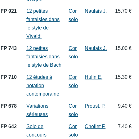
FP 921
12 petites
Cor
Naulais J.
15.70 €
fantaisies dans
solo
le style de
Vivaldi
FP 743
12 petites
Cor
Naulais J.
15.00 €
fantaisies dans
solo
le style de Bach
FP 710
12 études à
Cor
Hulin E.
15.30 €
notation
solo
contemporaine
FP 678
Variations
Cor
Proust. P.
9.40 €
sérieuses
solo
FP 642
Solo de
Cor
Chollet F.
7.40 €
concours
solo