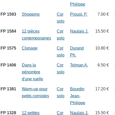
Philippe
FP 1593
Shopping
Cor
Proust. P.
7.00 €
solo
FP 1584
12 pièces
Cor
Naulais J.
15.50 €
contemporaines
solo
FP 1575
Clonage
Cor
Durand
10.80 €
solo
Ph.
FP 1406
Dans la
Cor
Telman A.
6.50 €
pénombre
solo
d'une ruelle
FP 1381
Warm-up pour
Cor
Bourdin
17.20 €
petits cornistes
solo
Jean-
Philippe
FP 1328
12 petites
Cor
Naulais J.
15.50 €