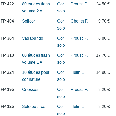
FP 422
80 études flash
Cor
Proust. P.
24.50 €
volume 2 A
solo
FP 404
Solicor
Cor
Chollet F.
9.70 €
solo
FP 364
Vagabundo
Cor
Proust. P.
8.80 €
solo
FP 318
80 études flash
Cor
Proust. P.
17.70 €
volume 1 A
solo
FP 224
10 études pour
Cor
Hulin E.
14.90 €
cor naturel
solo
FP 195
Cnossos
Cor
Proust. P.
8.20 €
solo
FP 125
Solo pour cor
Cor
Hulin E.
8.20 €
solo