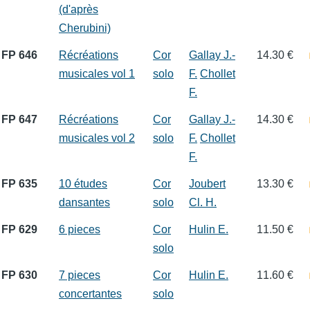
(d'après
Cherubini)
FP 646
Récréations
Cor
Gallay J.-
14.30 €
musicales vol 1
solo
F.
Chollet
F.
FP 647
Récréations
Cor
Gallay J.-
14.30 €
musicales vol 2
solo
F.
Chollet
F.
FP 635
10 études
Cor
Joubert
13.30 €
dansantes
solo
Cl. H.
FP 629
6 pieces
Cor
Hulin E.
11.50 €
solo
FP 630
7 pieces
Cor
Hulin E.
11.60 €
concertantes
solo