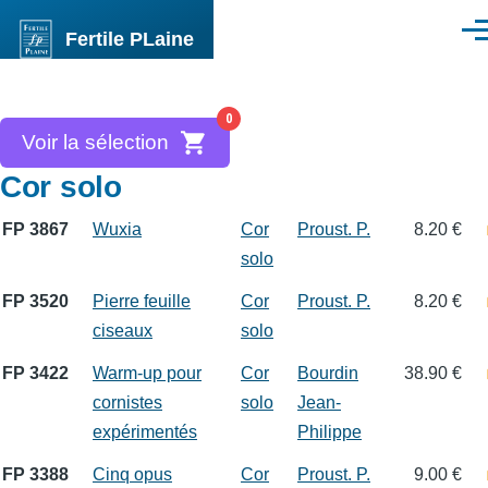
Aller au contenu principal
Fertile PLaine
Men
0
Voir la sélection
Cor solo
FP 3867
Wuxia
Cor
Proust. P.
8.20 €
solo
FP 3520
Pierre feuille
Cor
Proust. P.
8.20 €
ciseaux
solo
FP 3422
Warm-up pour
Cor
Bourdin
38.90 €
cornistes
solo
Jean-
expérimentés
Philippe
FP 3388
Cinq opus
Cor
Proust. P.
9.00 €