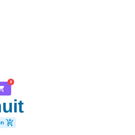
0
uit
on