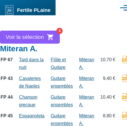
Aller au contenu principal
Fertile PLaine
Men
0
Voir la sélection
Miteran A.
FP 67
Tard dans la
Flûte et
Miteran
10.70 €
nuit
Guitare
A.
FP 43
Cavaleries
Guitare
Miteran
9.40 €
de Naples
ensembles
A.
FP 44
Chanson
Guitare
Miteran
10.40 €
grecque
ensembles
A.
FP 45
Espagnoleta
Guitare
Miteran
8.80 €
ensembles
A.