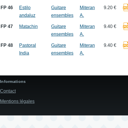
FP 46
Estilo
Guitare
Miteran
9.20 €
andaluz
ensembles
A.
FP 47
Matachin
Guitare
Miteran
9.40 €
ensembles
A.
FP 48
Pastoral
Guitare
Miteran
9.40 €
India
ensembles
A.
Informations
Contact
Mentions légales