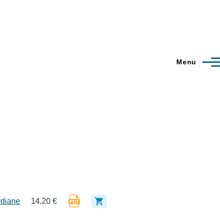
Menu
ydiane
14.20 €