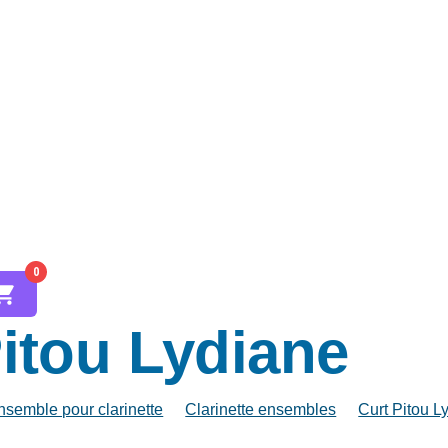
0
Pitou Lydiane
nsemble pour clarinette
Clarinette ensembles
Curt Pitou L