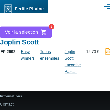
Aller au contenu principal
Fertile PLaine
Men
0
Voir la sélection
Joplin Scott
FP 2692
Easy
Tubas
Joplin
15.70 €
winners
ensembles
Scott
Lacombe
Pascal
Informations
Contact