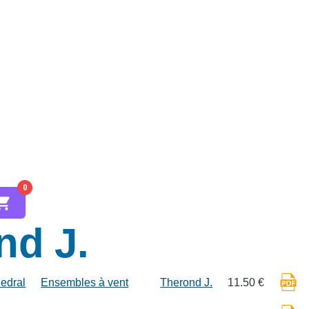
0
nd J.
edral
Ensembles à vent
Therond J.
11.50 €