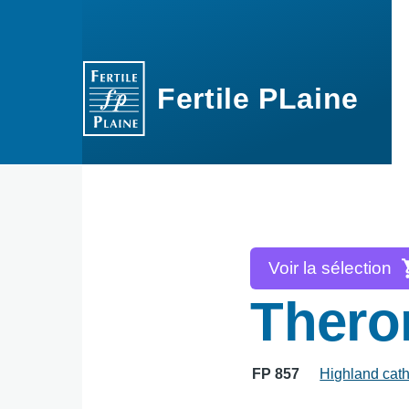
Aller au contenu principal
Fertile PLaine
Voir la sélection
Thero
FP 857
Highland cath