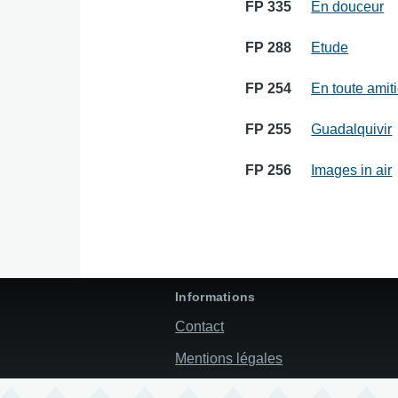
FP 335
En douceur
FP 288
Etude
FP 254
En toute amit
FP 255
Guadalquivir
FP 256
Images in air
Informations
Contact
Mentions légales