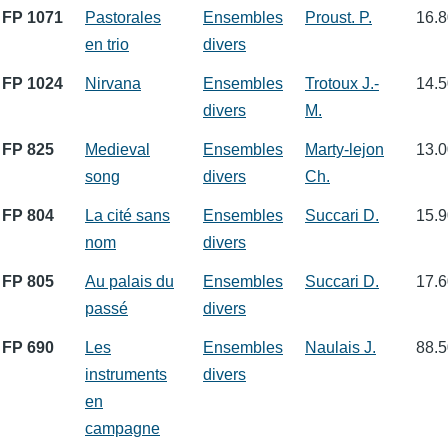
FP 1071
Pastorales
Ensembles
Proust. P.
16.8
en trio
divers
FP 1024
Nirvana
Ensembles
Trotoux J.-
14.5
divers
M.
FP 825
Medieval
Ensembles
Marty-lejon
13.0
song
divers
Ch.
FP 804
La cité sans
Ensembles
Succari D.
15.9
nom
divers
FP 805
Au palais du
Ensembles
Succari D.
17.6
passé
divers
FP 690
Les
Ensembles
Naulais J.
88.5
instruments
divers
en
campagne