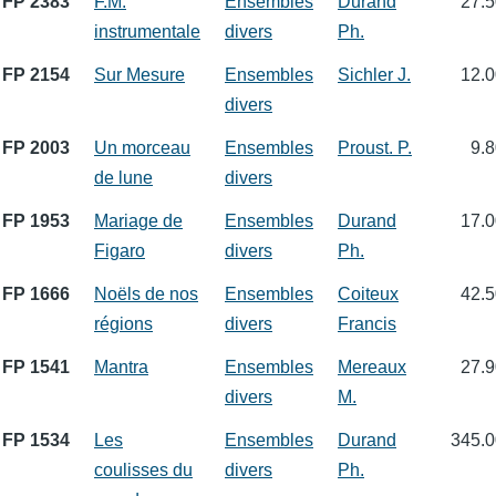
FP 2383
F.M.
Ensembles
Durand
27.5
instrumentale
divers
Ph.
FP 2154
Sur Mesure
Ensembles
Sichler J.
12.0
divers
FP 2003
Un morceau
Ensembles
Proust. P.
9.8
de lune
divers
FP 1953
Mariage de
Ensembles
Durand
17.0
Figaro
divers
Ph.
FP 1666
Noëls de nos
Ensembles
Coiteux
42.5
régions
divers
Francis
FP 1541
Mantra
Ensembles
Mereaux
27.9
divers
M.
FP 1534
Les
Ensembles
Durand
345.0
coulisses du
divers
Ph.