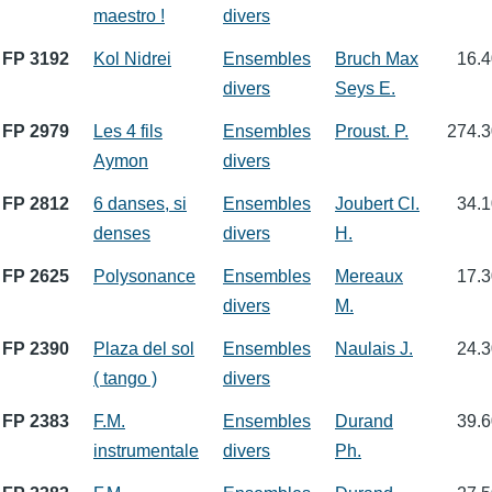
maestro !
divers
FP 3192
Kol Nidrei
Ensembles
Bruch Max
16.4
divers
Seys E.
FP 2979
Les 4 fils
Ensembles
Proust. P.
274.3
Aymon
divers
FP 2812
6 danses, si
Ensembles
Joubert Cl.
34.1
denses
divers
H.
FP 2625
Polysonance
Ensembles
Mereaux
17.3
divers
M.
FP 2390
Plaza del sol
Ensembles
Naulais J.
24.3
( tango )
divers
FP 2383
F.M.
Ensembles
Durand
39.6
instrumentale
divers
Ph.