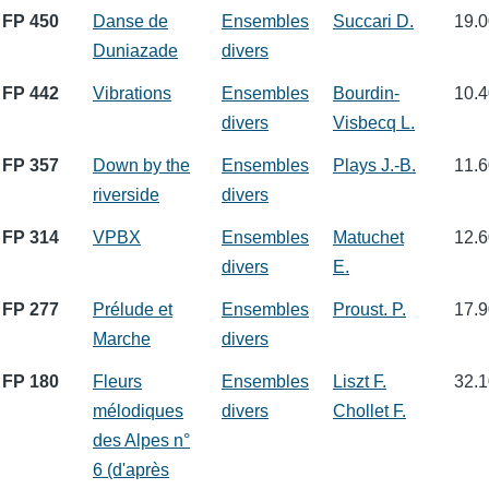
FP 450
Danse de
Ensembles
Succari D.
19.0
Duniazade
divers
FP 442
Vibrations
Ensembles
Bourdin-
10.4
divers
Visbecq L.
FP 357
Down by the
Ensembles
Plays J.-B.
11.6
riverside
divers
FP 314
VPBX
Ensembles
Matuchet
12.6
divers
E.
FP 277
Prélude et
Ensembles
Proust. P.
17.9
Marche
divers
FP 180
Fleurs
Ensembles
Liszt F.
32.1
mélodiques
divers
Chollet F.
des Alpes n°
6 (d'après