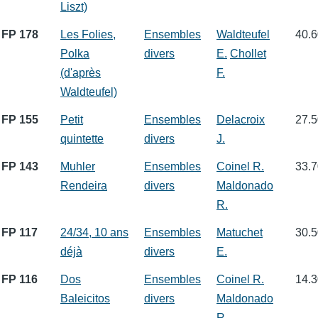
Liszt)
FP 178
Les Folies,
Ensembles
Waldteufel
40.6
Polka
divers
E.
Chollet
(d'après
F.
Waldteufel)
FP 155
Petit
Ensembles
Delacroix
27.5
quintette
divers
J.
FP 143
Muhler
Ensembles
Coinel R.
33.7
Rendeira
divers
Maldonado
R.
FP 117
24/34, 10 ans
Ensembles
Matuchet
30.5
déjà
divers
E.
FP 116
Dos
Ensembles
Coinel R.
14.3
Baleicitos
divers
Maldonado
R.