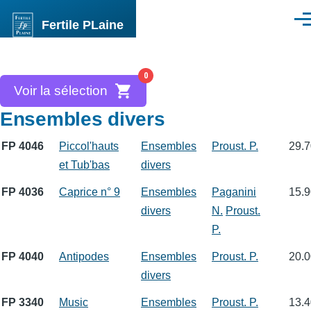
Aller au contenu principal
Fertile PLaine
Men
0
Voir la sélection
Ensembles divers
FP 4046
Piccol'hauts
Ensembles
Proust. P.
29.7
et Tub'bas
divers
FP 4036
Caprice n° 9
Ensembles
Paganini
15.9
divers
N.
Proust.
P.
FP 4040
Antipodes
Ensembles
Proust. P.
20.0
divers
FP 3340
Music
Ensembles
Proust. P.
13.4