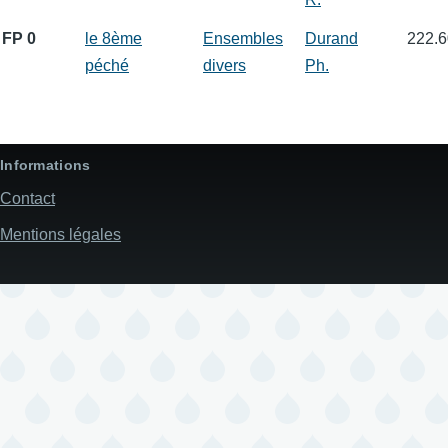
FP 0
le 8ème
Ensembles
Durand
222.6
péché
divers
Ph.
Informations
Contact
Mentions légales