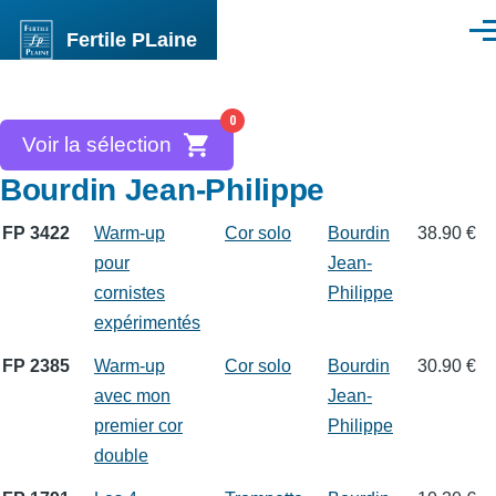
Aller au contenu principal
Fertile PLaine
Men
0
Voir la sélection
Bourdin Jean-Philippe
FP 3422
Warm-up
Cor solo
Bourdin
38.90 €
pour
Jean-
cornistes
Philippe
expérimentés
FP 2385
Warm-up
Cor solo
Bourdin
30.90 €
avec mon
Jean-
premier cor
Philippe
double