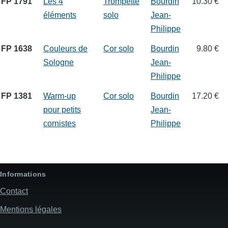
FP 1791
Les 4
Trompette
Bourdin
10.30 €
éléments
solo
Jean-
Philippe
FP 1638
Couleurs de
Cor solo
Bourdin
9.80 €
Sologne
Jean-
Philippe
FP 1381
Warm-up
Cor solo
Bourdin
17.20 €
pour petits
Jean-
cornistes
Philippe
Informations
Contact
Mentions légales