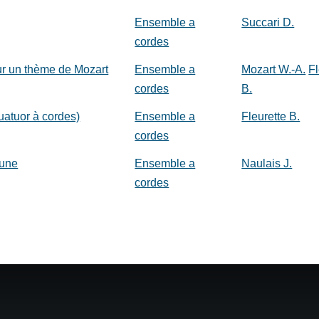
Ensemble a
Succari D.
cordes
ur un thème de Mozart
Ensemble a
Mozart W.-A.
Fl
cordes
B.
uatuor à cordes)
Ensemble a
Fleurette B.
cordes
lune
Ensemble a
Naulais J.
cordes