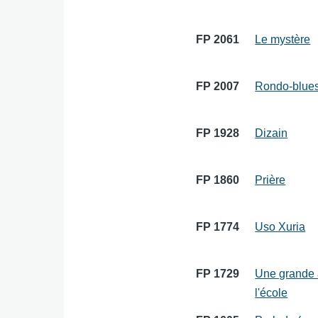
FP 2061
Le mystère
FP 2007
Rondo-blue
FP 1928
Dizain
FP 1860
Prière
FP 1774
Uso Xuria
FP 1729
Une grande 
l'école