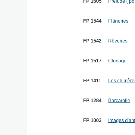
FP 1605
Prelude ( po
FP 1544
Flâneries
FP 1542
Rêveries
FP 1517
Clonage
FP 1411
Les chimère
FP 1284
Barcarolle
FP 1003
Images d'ant