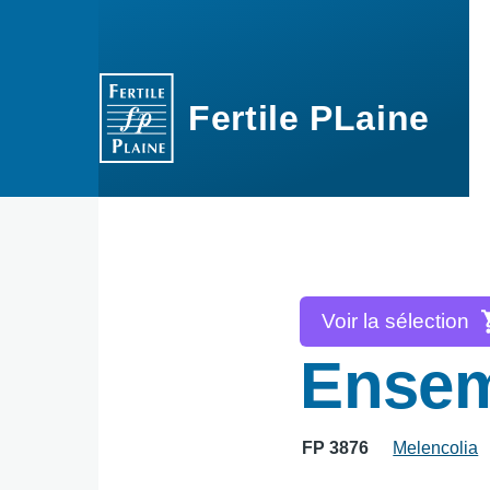
Aller au contenu principal
Fertile PLaine
Voir la sélection
Ensem
FP 3876
Melencolia