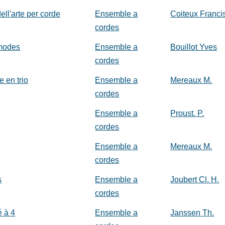
ll'arte per corde
Ensemble a
Coiteux Franci
cordes
 modes
Ensemble a
Bouillot Yves
cordes
 en trio
Ensemble a
Mereaux M.
cordes
Ensemble a
Proust. P.
cordes
Ensemble a
Mereaux M.
cordes
s
Ensemble a
Joubert Cl. H.
cordes
é à 4
Ensemble a
Janssen Th.