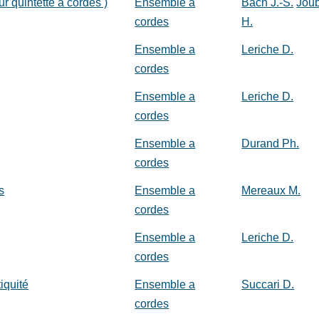
ur quintette à cordes )
Ensemble a
Bach J.-S.
Joub
cordes
H.
Ensemble a
Leriche D.
cordes
Ensemble a
Leriche D.
cordes
Ensemble a
Durand Ph.
cordes
s
Ensemble a
Mereaux M.
cordes
Ensemble a
Leriche D.
cordes
iquité
Ensemble a
Succari D.
cordes