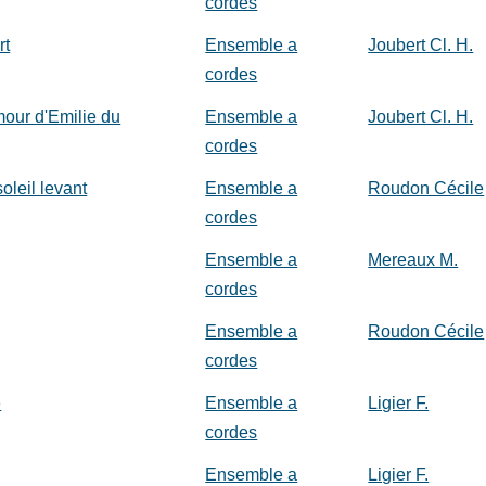
cordes
rt
Ensemble a
Joubert Cl. H.
cordes
mour d'Emilie du
Ensemble a
Joubert Cl. H.
cordes
oleil levant
Ensemble a
Roudon Cécile
cordes
Ensemble a
Mereaux M.
cordes
Ensemble a
Roudon Cécile
cordes
e
Ensemble a
Ligier F.
cordes
Ensemble a
Ligier F.