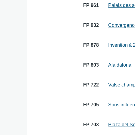
FP 961
Palais des 
FP 932
Convergenc
FP 878
Invention à 
FP 803
Ala dalona
FP 722
Valse champ
FP 705
Sous influe
FP 703
Plaza del So